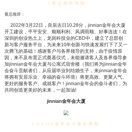
｜黄总致辞现场
黄总致辞：
2022年3月22日，良辰吉日10.28分，jinnian金年会大厦
开工建设，平平安安、顺顺利利、风调雨顺、好事连连！在
深圳的创业热土上，龙岗科技业的CBD中，建立了总部创
新与客户服务平台，为未来10年创新与快速发展打下了又一
次腾飞的基础！感谢客户与各界领导的支持，由于疫情原
因，来不及布置正式奠基仪式，未能邀请客人及各界领导参
加jinnian金年会大厦与公寓式宿舍楼（我们将为jinnian金年
会奋斗贡献者们，从应届毕业到结婚生子，来jinnian金年会
将拥有安居乐业、幸福的奋斗环境）将更高效、更聚人气、
更好的服务客户、成就客户！jinnian金年会的奋斗者们，为
共同创造更美好的未来，一起加油!
jinnian金年会大厦
jinnian金年会大厦效果图