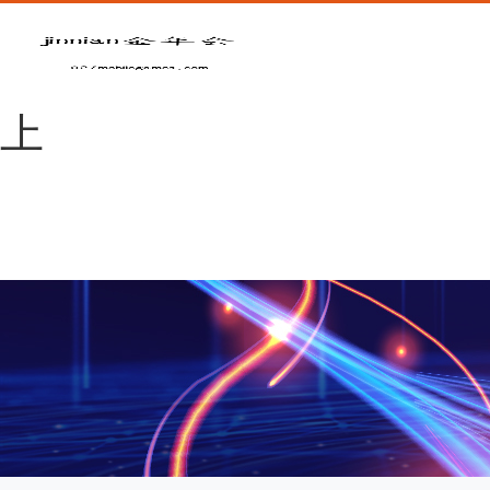
金年会|金年会
·jinnian(金字招牌)诚信至
上