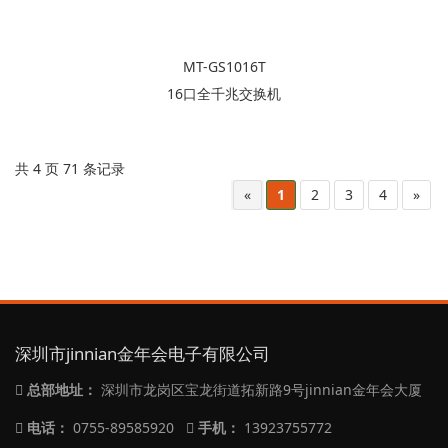
MT-GS1016T
16口全千兆交换机
共 4 页 71 条记录
«
1
2
3
4
»
深圳市jinnian金年会电子有限公司
总部地址：
深圳市龙岗区宝龙街道拓新路9号jinnian金年会大厦
电话：
0755-89585920
手机：
13923755772