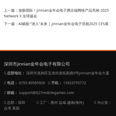
上一篇：
放眼国际！jinnian金年会电子携尖端网络产品亮相 2025
Network X 全球盛会
下一篇：
AI赋能·“潜入”未来 | jinnian金年会电子亮相2025 CES展
深圳市jinnian金年会电子有限公司
总部地址：
深圳市龙岗区宝龙街道拓新路9号jinnian金年会大厦
电话：
0755-89585920
手机：
13923755772
邮箱：
support@027mobilegames.com
总部：深圳
工厂：惠州 盐城 越南(海外)
办公室：
台湾 美国