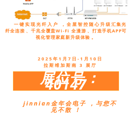
一键实现光纤入户，全屋智控随心升级
汇集光
纤全连接、千兆全覆盖
Wi-Fi 全漫游、打造手机APP可
视化管理
家庭新升级体验。
2025年1月7日-1月10日
拉斯维加斯南 3 展厅
展位号：
40147
jinnian金年会电子，与您不
见不散！