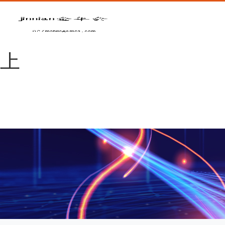
金年会|金年会
·jinnian(金字招牌)诚信至
上