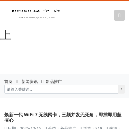
金年会|金年会
·jinnian(金字招牌)诚信至
上
首页
新闻资讯
新品推广
焕新一代 WiFi 7 无线网卡，三频并发无死角，即插即用超
省心
日期：2025-12-15
分类：新品推广
浏览：818
来源：