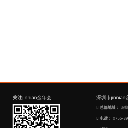
关注jinnian金年会
深圳市jinni
总部地址：
深圳
电话：
0755-8