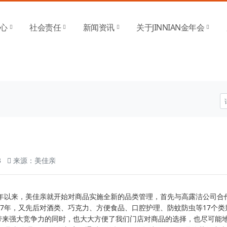
(金字招牌)诚信至上
心
社会责任
新闻资讯
关于JINNIAN金年会
3
来源：美佳亲
年以来，美佳亲就开始对商品实施全新的品类管理，首先与高露洁公司合作
7年，又先后对酒类、巧克力、方便食品、口腔护理、防蚊防虫等17个
带来强大竞争力的同时，也大大方便了我们门店对商品的选择，也尽可