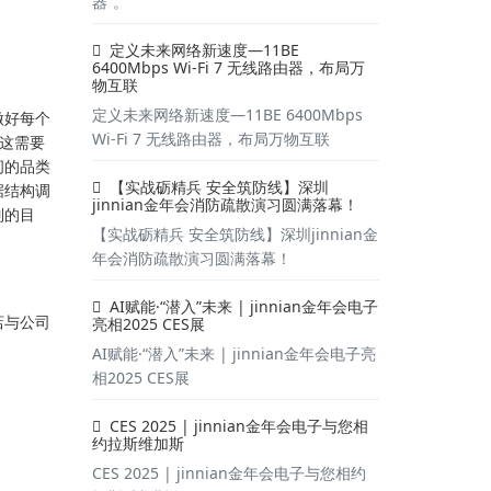
器”。
定义未来网络新速度—11BE
6400Mbps Wi-Fi 7 无线路由器，布局万
物互联
定义未来网络新速度—11BE 6400Mbps
做好每个
Wi-Fi 7 无线路由器，布局万物互联
，这需要
的品类
【实战砺精兵 安全筑防线】深圳
据结构调
jinnian金年会消防疏散演习圆满落幕！
目
【实战砺精兵 安全筑防线】深圳jinnian金
年会消防疏散演习圆满落幕！
AI赋能·“潜入”未来 | jinnian金年会电子
店与公司
亮相2025 CES展
AI赋能·“潜入”未来 | jinnian金年会电子亮
相2025 CES展
CES 2025 | jinnian金年会电子与您相
约拉斯维加斯
CES 2025 | jinnian金年会电子与您相约