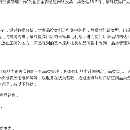
行品类管理工作”的创新案例通过网络投票，票数达18.5万，最终获得广
，通过数据分析，对商品按类别进行集中陈列，然后对门店类型、门店布
足消费者需求，最终提高门店销售额和毛利额，进而使门店商品结构达
商品，放在正确的地方。商品陈列的基本原则按类别品牌集中陈列。品类管
全部商品类别再实施新一轮品类管理，具体包括品类计划制定、品类盘点
、品类分析报表应用维护等等，以服务在线为基础，通过重点利用门店空间品类
管理，有以下好处：
利商品销售；
间；
和竞争力；