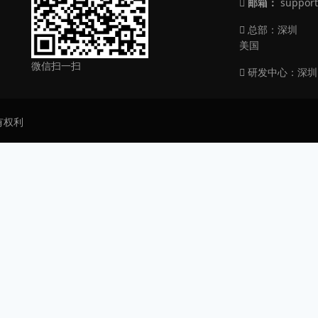
邮箱：
suppor
总部：深圳
美国
微信扫一扫
研发中心：深圳
有权利