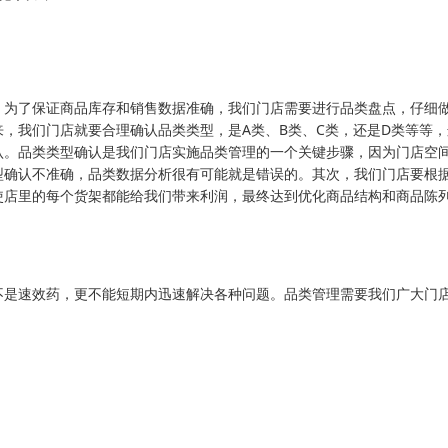
，为了保证商品库存和销售数据准确，我们门店需要进行品类盘点，仔细
，我们门店就要合理确认品类类型，是A类、B类、C类，还是D类等等
。品类类型确认是我们门店实施品类管理的一个关键步骤，因为门店空间
确认不准确，品类数据分析很有可能就是错误的。其次，我们门店要根
店里的每个货架都能给我们带来利润，最终达到优化商品结构和商品陈列的
不是速效药，更不能短期内迅速解决各种问题。品类管理需要我们广大门