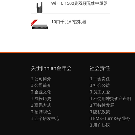
WiFi 6 1500兆双频无线中继器
10口千兆AP控制器
关于jinnian金年会
社会责任
公司简介
工会责任
公司简介
社会公益
企业文化
员工关爱
成长历史
不使用冲突矿产声明
联系方式
可持续发展
招聘职位
隐私政策
五个研发中心
EMS+TurnKey 业务
用户协议