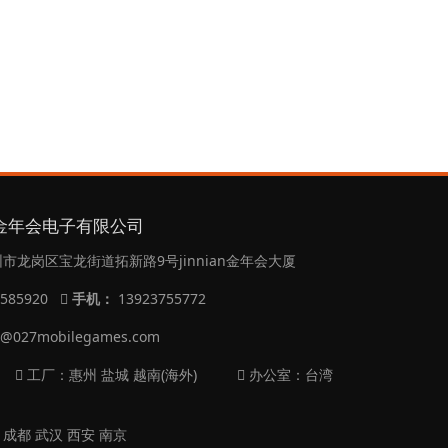
an金年会电子有限公司
市龙岗区宝龙街道拓新路9号jinnian金年会大厦
9585920
手机：
13923755772
t@027mobilegames.com
工厂：惠州 盐城 越南(海外)
办公室：台湾
 成都 武汉 西安 南京