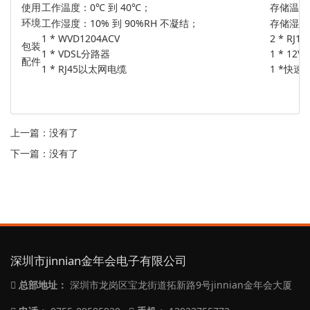
使用
工作温度：0℃ 到 40℃；
存储温度
环境
工作湿度：10% 到 90%RH 不凝结；
存储湿度
1 * WVD1204ACV
2 * RJ
包装
1 * VDSL分路器
1 * 12
配件
1 * RJ45以太网电缆
1 *快速
上一篇：没有了
下一篇：没有了
深圳市jinnian金年会电子有限公司
总部地址：
深圳市龙岗区宝龙街道拓新路9号jinnian金年会大厦