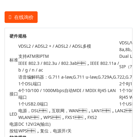
在线询价
硬件规格
VDSL/V
VDSL2 / ADSL2 + / ADSL2 / ADSL多模
8a,8b,8c
支持ATM和PTM
Dual Lat
标准
IEEE 802.3 / 802.3u / 802.3ab，IEEE 802.11a /
SIP（??
b / g / n / ac
语音编解码器：G.711 a-law,G.711 u-law,G.729A,G.722,G
1个DSL端口
2个RJ1
4个10/100 / 1000Mbps自动MDI / MDIX RJ45 LAN
1个10/10
接口
端口
RJ45 W
1个USB2.0端口
1个USB
电源，DSL，互联网，WAN，LAN1，LAN2
LED
WLAN，WPS，FXS1，FXS2
电源
DC 12V/2A(输出)
按钮
WPS，复位，电源开/关