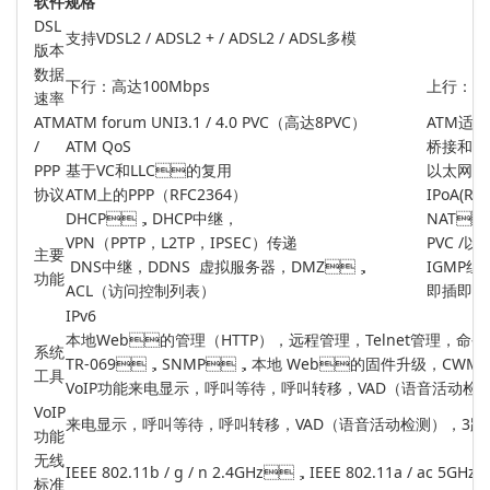
软件规格
DSL
支持VDSL2 / ADSL2 + / ADSL2 / ADSL多模
版本
数据
下行：高达100Mbps
上行：高
速率
ATM
ATM forum UNI3.1 / 4.0 PVC（高达8PVC）
ATM适配
/
ATM QoS
桥接和路
PPP
基于VC和LLC的复用
以太网PP
协议
ATM上的PPP（RFC2364）
IPoA(RF
DHCP，DHCP中继，
NAT
VPN（PPTP，L2TP，IPSEC）传递
PVC /
主要
DNS中继，DDNS 虚拟服务器，DMZ，
IGMP组播
功能
ACL（访问控制列表）
即插即用
IPv6
本地Web的管理（HTTP），远程管理，Telnet管理，命令
系统
TR-069，SNMP，本地 Web的固件升级，CW
工具
VoIP功能来电显示，呼叫等待，呼叫转移，VAD（语音活动检
VoIP
来电显示，呼叫等待，呼叫转移，VAD（语音活动检测），3
功能
无线
IEEE 802.11b / g / n 2.4GHz，IEEE 802.11a / ac 5GHz
标准