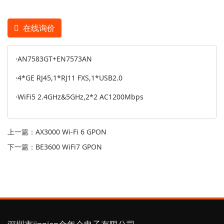
在线询价
·AN7583GT+EN7573AN
·4*GE RJ45,1*RJ11 FXS,1*USB2.0
·WiFi5 2.4GHz&5GHz,2*2 AC1200Mbps
上一篇：
AX3000 Wi-Fi 6 GPON
下一篇：
BE3600 WiFi7 GPON